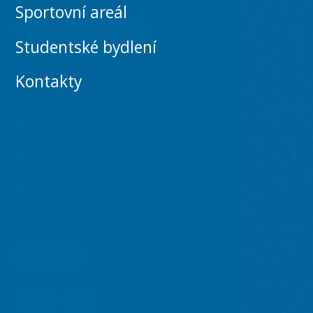
Sportovní areál
Důležité odkazy
Studentské bydlení
Základní informace o SÚZ VŠE
Kontakty
Obchodní podmínky
Platební metody
Ubytovací řád
GDPR & Cookies
Kontakt
Jeseniova 355/212
Praha 3 130 00